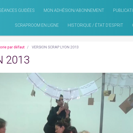
SÉANCES GUIDÉES
MON ADHÉSION/ABONNEMENT
PUBLICAT
SCRAPROOM EN LIGNE
HISTORIQUE / ÉTAT D'ESPRIT
orie par défaut
VERSION SCRAP LYON 2013
N 2013